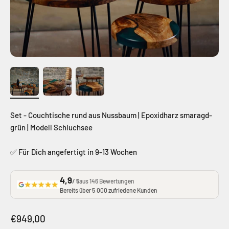
Set - Couchtische rund aus Nussbaum | Epoxidharz smaragd-
grün | Modell Schluchsee
✅ Für Dich angefertigt in 9-13 Wochen
4,9
/ 5
aus 146 Bewertungen
Bereits über 5.000 zufriedene Kunden
Angebot
€949,00