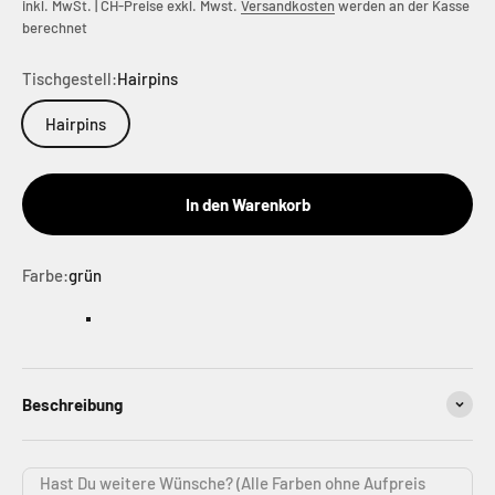
inkl. MwSt. | CH-Preise exkl. Mwst.
Versandkosten
werden an der Kasse
berechnet
Tischgestell:
Hairpins
Hairpins
In den Warenkorb
Farbe:
grün
schwarz
grün
blau
weinrot
Beschreibung
Hast Du weitere Wünsche? (Alle Farben ohne Aufpreis