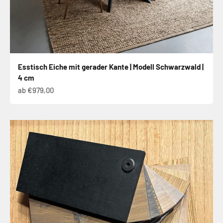
Esstisch Eiche mit gerader Kante | Modell Schwarzwald |
4 cm
Angebot
ab €979,00