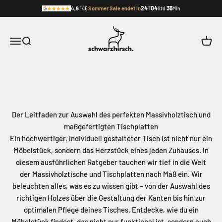
Zum Inhalt springen
24
04
36
4,9
146
Sommer Sale endet in
T
Std
Min
Sommer Sale endet in 24 Tagen, 4 Stunde
Schwarzhirsch Furniture
Navigationsmenü öffnen
Suche öffnen
Waren
Der Leitfaden zur Auswahl des perfekten Massivholztisch und
maßgefertigten Tischplatten
Ein hochwertiger, individuell gestalteter Tisch ist nicht nur ein
Möbelstück, sondern das Herzstück eines jeden Zuhauses. In
diesem ausführlichen Ratgeber tauchen wir tief in die Welt
der Massivholztische und Tischplatten nach Maß ein. Wir
beleuchten alles, was es zu wissen gibt – von der Auswahl des
richtigen Holzes über die Gestaltung der Kanten bis hin zur
optimalen Pflege deines Tisches. Entdecke, wie du ein
Möbelstück findest, das nicht nur funktional ist, sondern auch